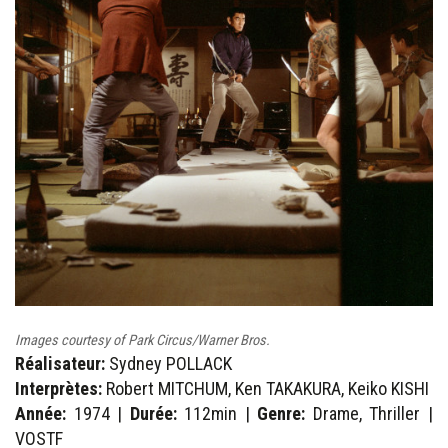
Images courtesy of Park Circus/Warner Bros.
Réalisateur:
Sydney POLLACK
Interprètes:
Robert MITCHUM, Ken TAKAKURA, Keiko KISHI
Année:
1974 |
Durée:
112min |
Genre:
Drame, Thriller |
VOSTF