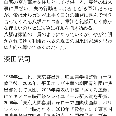
自宅の空き部屋を住居として提供する。突然の出来
事に戸惑い、夫の行動をいぶかしがる章江だった
が、蛍はオルガンが上手く自分の練習に喜んで付き
合ってくれる八坂になつき、章江も礼儀正しく静か
な佇まいの八坂に次第に好意を抱き始める。
八坂は家族の一員のようになっていくが、やがて明
かされてゆく利雄と八坂の過去の因果は家族を思わ
ぬ方向へ導いてゆくのだった。
深田晃司
1980年生まれ、東京都出身。映画美学校監督コース
修了後、2005年、平田オリザ主宰の劇団青年団に演
出部として入団。2006年発表の中編『ざくろ屋敷』
にてキノタヨ映画祭ソレイユドール新人賞を受賞。
2008年『東京人間喜劇』がローマ国際映画祭、パリ
シネマにて上映される。2010年『歓待』にて東京国
際映画祭日本映画「ある視点」部門作品賞、プチョ