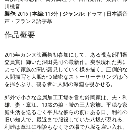
川桃音
製作:
2016 |
本編:
118分 |
ジャンル:
ドラマ | 日本語音
声・フランス語字幕
作品概要
2016年カンヌ映画祭初参加にして、ある視点部門審
査員賞に輝いた深田晃司の最新作。突然現れた男に
よって家族の闇が露見していく様を描く。圧倒的な
人間描写と大胆かつ緻密なストーリーテリングは心
を揺さぶり、観る者に人間の深淵を覗かせる。
郊外で小さな金属加工工場を営む鈴岡家は、夫・利
雄、妻・章江、10歳の娘・蛍の三人家族。平穏な家
庭生活を送るごく平凡な彼らの前にある日、利雄の
旧い知人で、最近まで服役していた八坂が現れる。
利雄は章江に相談もなくその場で八坂を雇い入れ、