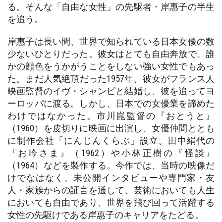
る。そんな「自由な女性」の先駆者・岸惠子の半生
を追う。
岸惠子は長い間、世界で知られている日本女優の数
少ないひとりだった。彼女はとても自由奔放で、誰
かの顔色をうかがうことをしない強い女性でもあっ
た。まだ人気絶頂だった1957年、彼女がフランス人
映画監督のイヴ・シャンピと結婚し、彼を追ってヨ
ーロッパに渡る。しかし、日本での女優業を諦めた
わけではなかった。市川崑監督の『おとうと』
（1960）を皮切りに映画に出演し、女優仲間ととも
に制作会社「にんじんくらぶ」設立。田中絹代の
『お吟さま』（1962）や小林正樹の『怪談』
（1964）などを製作する。今作では、当時の映像だ
けでなはなく、未公開インタビューや専門家・友
人・家族からの証言を通して、芸術においても人生
においても自由であり、世界を飛び回って活躍する
女性の先駆けである岸惠子のキャリアをたどる。