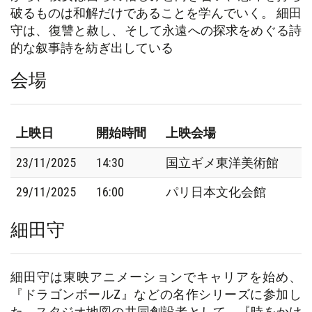
破るものは和解だけであることを学んでいく。 細田
守は、復讐と赦し、そして永遠への探求をめぐる詩
的な叙事詩を紡ぎ出している
会場
上映日
開始時間
上映会場
23/11/2025
14:30
国立ギメ東洋美術館
29/11/2025
16:00
パリ日本文化会館
細田守
細田守は東映アニメーションでキャリアを始め、
『ドラゴンボールZ』などの名作シリーズに参加し
た。スタジオ地図の共同創設者として、『時をかけ