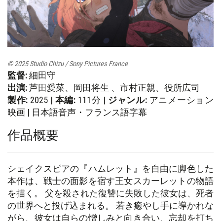
© 2025 Studio Chizu / Sony Pictures France
監督:
細田守
出演:
芦田愛菜、岡田将生 、市村正親、役所広司
製作:
2025 |
本編:
111分 |
ジャンル:
アニメーション
映画 | 日本語音声・フランス語字幕
作品概要
シェイクスピアの『ハムレット』を自由に脚色した
本作は、戦士の面影を宿す王女スカーレットの物語
を描く。 父を殺された復讐に失敗した彼女は、死者
の世界へと投げ込まれる。 若き癒やし手に導かれな
がら、彼女は自らの憎しみと向き合い、忘却を打ち