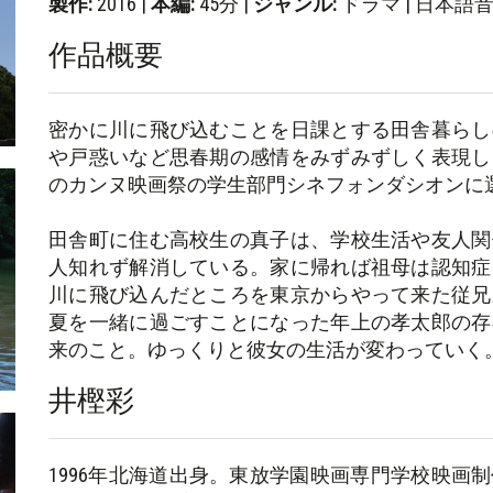
製作:
2016 |
本編:
45分 |
ジャンル:
ドラマ | 日本語
作品概要
密かに川に飛び込むことを日課とする田舎暮らし
や戸惑いなど思春期の感情をみずみずしく表現し
のカンヌ映画祭の学生部門シネフォンダシオンに
田舎町に住む高校生の真子は、学校生活や友人関
人知れず解消している。家に帰れば祖母は認知症
川に飛び込んだところを東京からやって来た従兄
夏を一緒に過ごすことになった年上の孝太郎の存
来のこと。ゆっくりと彼女の生活が変わっていく
井樫彩
1996年北海道出身。東放学園映画専門学校映画