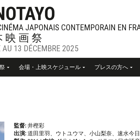
NOTAYO
 CINÉMA JAPONAIS CONTEMPORAIN EN FR
本映画祭
 AU 13 DÉCEMBRE 2025
画祭
会場・上映スケジュール
プレスの方へ
監督:
井樫彩
出演:
道田里羽、ウトユウマ、小山梨奈、速水今日