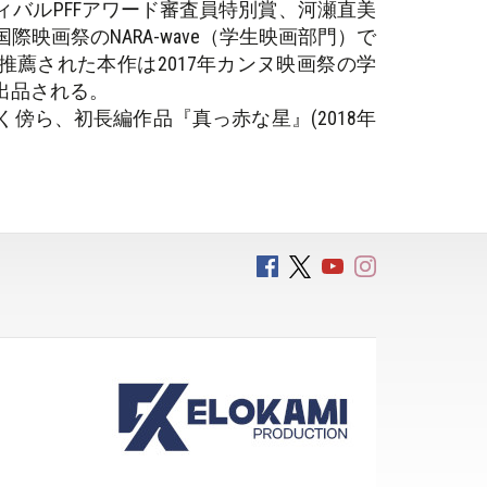
バルPFFアワード審査員特別賞、河瀬直美
映画祭のNARA-wave（学生映画部門）で
に推薦された本作は2017年カンヌ映画祭の学
出品される。
傍ら、初長編作品『真っ赤な星』(2018年