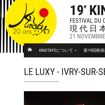
19
KI
e
FESTIVAL DU
現代日
21 NOVEMBRE
KINOTAYOについて
第19回映
LE LUXY - IVRY-SUR-S