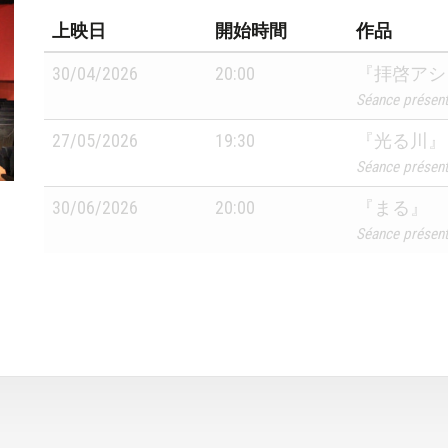
上映日
開始時間
作品
30/04/2026
20:00
『拝啓アシ
Séance prése
27/05/2026
19:30
『光る川』
Séance prése
30/06/2026
20:00
『まる』
Séance prése